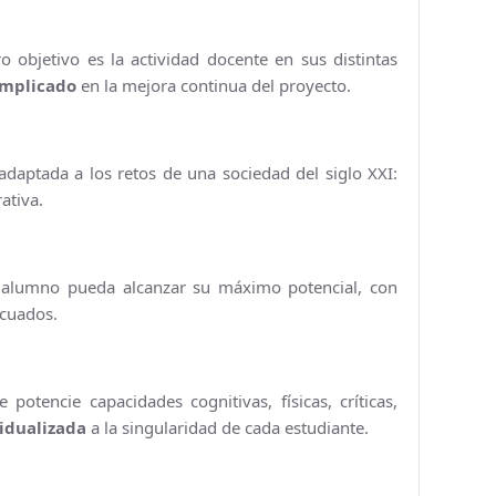
Parque y zonas verdes
 objetivo es la actividad docente en sus distintas
Plaza de toros
implicado
en la mejora continua del proyecto.
Piscinas Municipales
daptada a los retos de una sociedad del siglo XXI:
Policía Local
rativa.
Protección Civil · Agrupación de Voluntarios
Gestión de residuos en el municipio
alumno pueda alcanzar su máximo potencial, con
cuados.
Rincón Solidario
Comarca Central · Servicios Sociales
 potencie capacidades cognitivas, físicas, críticas,
Transporte público
idualizada
a la singularidad de cada estudiante.