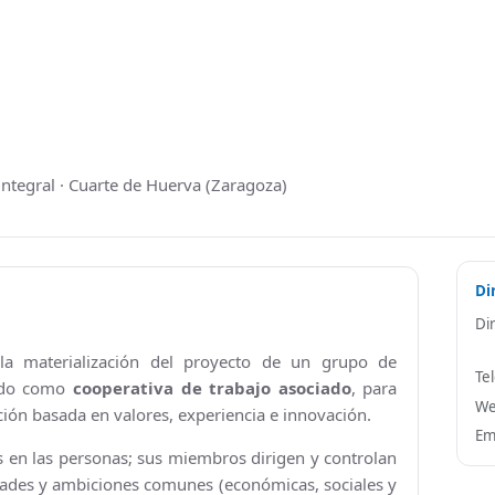
Consultorio Médico
CUARTOCIO · Espacio Joven
Club CdH
Cultura
integral · Cuarte de Huerva (Zaragoza)
.
Deportes
rva
Depuradora, Potabilizadora y Depósitos de Agua
Di
Di
Directorio de empresas
a materialización del proyecto de un grupo de
Te
ACHE, Asociación Corredor del Huerva Empresari
uido como
cooperativa de trabajo asociado
, para
W
ción basada en valores, experiencia e innovación.
Iglesia de Santa Cruz
Em
 en las personas; sus miembros dirigen y controlan
Juzgados
dades y ambiciones comunes (económicas, sociales y