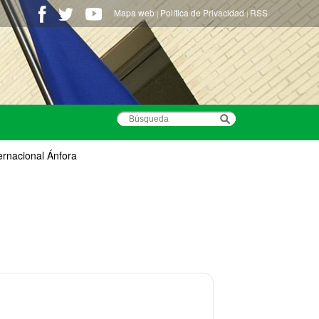
Mapa web
Política de Privacidad
RSS
|
|
ernacional Ánfora