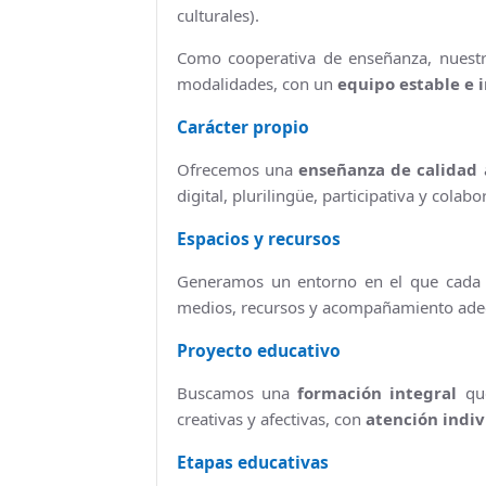
culturales).
El Tiempo en Cuarte de Huerva
Como cooperativa de enseñanza, nuestro
Redes Sociales
modalidades, con un
equipo estable e 
Carácter propio
Ofrecemos una
enseñanza de calidad
a
digital, plurilingüe, participativa y colabo
Espacios y recursos
Generamos un entorno en el que cada 
medios, recursos y acompañamiento ade
Proyecto educativo
Buscamos una
formación integral
que
creativas y afectivas, con
atención indiv
Etapas educativas