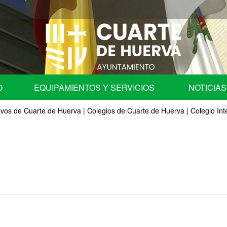
D
EQUIPAMIENTOS Y SERVICIOS
NOTICIAS
fica
ivos de Cuarte de Huerva
Programa de Fiestas
|
Colegios de Cuarte de Huerva
|
Colegio Int
Ayuntamiento
Auditorio
les
Centros Educativos de Cuarte de Huerva
| Comisión de Cuentas
Centro de Convivencia para Mayores
ación en órganos colegiados.
Cementerio Municipal