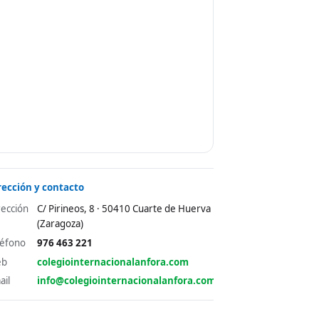
rección y contacto
rección
C/ Pirineos, 8 · 50410 Cuarte de Huerva
(Zaragoza)
léfono
976 463 221
al
eb
colegiointernacionalanfora.com
ail
info@colegiointernacionalanfora.com