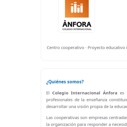
Grupos políticos
Plenos Municipales
PMUS - Plan de Movilidad Urbana Sostenible
Urbanismo
Centro cooperativo · Proyecto educativo 
Tablón de anuncios: Ofertas de trabajo y otros
Linea Verde - Ayuntamiento de Cuarte de Hue
¿Quiénes somos?
Trámites y Servicios
El
Colegio Internacional Ánfora
es l
Atención al Ciudadano
profesionales de la enseñanza constit
desarrollar una visión propia de la educa
Ayuntamiento Online
Las cooperativas son empresas centradas
112 ARAGÓN - ALERTAS
la organización para responder a necesi