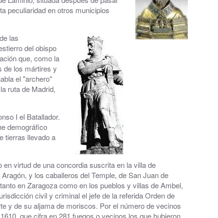
ta peculiaridad en otros municipios
de las
stierro del obispo
blación que, como la
s de los mártires y
abla el "archero"
la ruta de Madrid,
so I el Batallador.
che demográfico
 tierras llevado a
 en virtud de una concordia suscrita en la villa de
al
 Aragón, y los caballeros del Temple, de San Juan de
s tanto en Zaragoza como en los pueblos y villas de Ambel,
sdicción civil y criminal el jefe de la referida Orden de
rte y de su aljama de moriscos. Por el número de vecinos
 1610, que cifra en 281 fuegos o vecinos los que hubieron