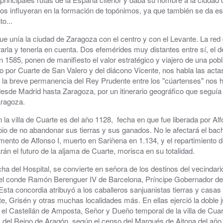
rios influyeran en la formación de topónimos, ya que también se da es
Consultorio Médico
o...
e unía la ciudad de Zaragoza con el centro y con el Levante. La red 
CUARTOCIO · Espacio Joven
la y tenerla en cuenta. Dos efemérides muy distantes entre sí, el de
en 1585, ponen de manifiesto el valor estratégico y viajero de una po
Club CdH
so por Cuarte de San Valero y del diácono Vicente, nos habla las acta
e la breve permanencia del Rey Prudente entre los "cúartenses" nos h
Cultura
desde Madrid hasta Zaragoza, por un itinerario geográfico que seguía 
aragoza.
.
Deportes
 villa de Cuarte es del año 1128, fecha en que fue liberada por Alfon
rva
Depuradora, Potabilizadora y Depósitos de Agua
io de no abandonar sus tierras y sus ganados. No le afectará el ba
mento de Alfonso I, muerto en Sariñena en 1.134, y el repartimiento de
Directorio de empresas
án el futuro de la aljama de Cuarte, morisca en su totalidad.
ha del Hospital, se convierte en señora de los destinos del vecindario
ACHE, Asociación Corredor del Huerva Empresari
e el conde Ramón Berenguer IV de Barcelona, Príncipe Gobernador de
Esta concordia atribuyó a los caballeros sanjuanistas tierras y casa
Iglesia de Santa Cruz
, Grisén y otras muchas localidades más. En ellas ejerció la doble juri
 el Castellán de Amposta, Señor y Dueño temporal de la villa de Cua
Juzgados
s del Reino de Aragón, según el censo del Marqués de Aitona del año