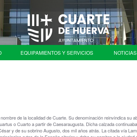
D
EQUIPAMIENTOS Y SERVICIOS
NOTICIAS
fica
Programa de Fiestas
Ayuntamiento
Auditorio
les
Centros Educativos de Cuarte de Huerva
 nombre de la localidad de Cuarte. Su denominación reinvindica su abo
| Comisión de Cuentas
Centro de Convivencia para Mayores
uartus o Cuarto a partir de Caesaraugusta. Dicha calzada continuaba 
ésar y de su sobrino Augusto, dos mil años atrás. La citada vía Lami
ación en órganos colegiados.
Cementerio Municipal
rincipales rutas de la España citerior y daba su nombre a la ciudad