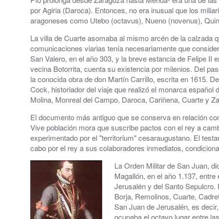
por Agiria (Daroca). Entonces, no era inusual que los milia
Grupos políticos
aragoneses como Utebo (octavus), Nueno (novenus), Quint
La villa de Cuarte asomaba al mismo arcén de la calzada qu
Plenos Municipales
comunicaciones viarias tenía necesariamente que considerar
San Valero, en el año 303, y la breve estancia de Felipe II 
PMUS - Plan de Movilidad Urbana Sostenible
vecina Botorrita, cuenta su existencia por milenios. Del pa
la conocida obra de don Martín Carrillo, escrita en 1615. D
Urbanismo
Cock, historiador del viaje que realizó el monarca español 
Molina, Monreal del Campo, Daroca, Cariñena, Cuarte y Z
Tablón de anuncios: Ofertas de trabajo y otros
El documento más antiguo que se conserva en relación con la
Linea Verde - Ayuntamiento de Cuarte de Hue
Vive población mora que suscribe pactos con el rey a camb
experimentado por el "territorium" cesaraugustano. El testa
Trámites y Servicios
cabo por el rey a sus colaboradores inmediatos, condicionar
La Orden Militar de San Juan, dic
Atención al Ciudadano
Magallón, en el año 1.137, entr
Jerusalén y del Santo Sepulcro. 
Ayuntamiento Online
Borja, Remolinos, Cuarte, Cadrete
San Juan de Jerusalén, es decir,
112 ARAGÓN - ALERTAS
ocupaba el octavo lugar entre la