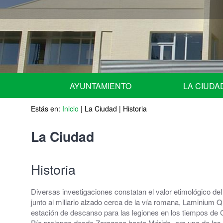
AYUNTAMIENTO
LA CIUDA
Estás en:
URGENTE - NOTICIAS de ULTIMA HORA -
Inicio
|
La Ciudad
|
Historia
Situación geográ
Equipo de Gobierno
Historia
La Ciudad
Miembros del Pleno por grupos
Escudo
Historia
Miembros de la Junta de Gobierno Local
Fiestas Patrona
Diversas investigaciones constatan el valor etimológico del
Comisiones Informativas | Comisión Asesora 
Agenda
junto al miliario alzado cerca de la vía romana, Laminium Q
estación de descanso para las legiones en los tiempos de C
Nombramiento de representantes de la corpor
Pío prolonga desde Zaragoza hasta Mérida- era una de las p