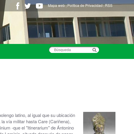
Mapa web
Política de Privacidad
RSS
|
|
lengo latino, al igual que su ubicación
la vía militar hasta Care (Cariñena),
nium -que el "Itinerarium" de Ántonino
 de Laminio, situada después de pasar