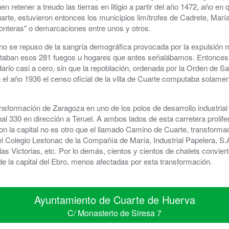
etener a treudo las tierras en litigio a partir del año 1472, año en 
arte, estuvieron entonces los municipios limítrofes de Cadrete, Marí
ronteras" o demarcaciones entre unos y otros.
e no se repuso de la sangría demográfica provocada por la expulsión 
sentaban esos 281 fuegos u hogares que antes señalábamos. Entonces,
rio casi a cero, sin que la repoblación, ordenada por la Orden de S
 en el año 1936 el censo oficial de la villa de Cuarte computaba sola
ansformación de Zaragoza en uno de los polos de desarrollo industrial
nal 330 en dirección a Teruel. A ambos lados de esta carretera prolifer
on la capital no es otro que el llamado Camino de Cuarte, transformad
 el Colegio Lestonac de la Compañía de María, Industrial Papelera, S
Victorias, etc. Por lo demás, cientos y cientos de chalets convierten
de la capital del Ebro, menos afectadas por esta transformación.
Ayuntamiento de Cuarte de Huerva
C/ Monasterio de Siresa 7
50410 Cuarte de Huerva ZARAGOZA