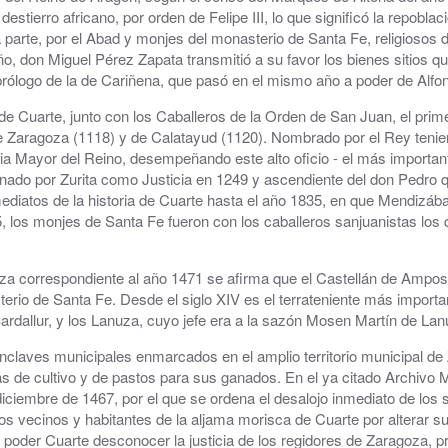
destierro africano, por orden de Felipe III, lo que significó la repoblac
Parque y zonas verdes
a parte, por el Abad y monjes del monasterio de Santa Fe, religiosos d
, don Miguel Pérez Zapata transmitió a su favor los bienes sitios q
Plaza de toros
, prólogo de la de Cariñena, que pasó en el mismo año a poder de Alfo
Piscinas Municipales
 de Cuarte, junto con los Caballeros de la Orden de San Juan, el prim
aragoza (1118) y de Calatayud (1120). Nombrado por el Rey teniente 
 Mayor del Reino, desempeñando este alto oficio - el más importante
Policía Local
nado por Zurita como Justicia en 1249 y ascendiente del don Pedro q
diatos de la historia de Cuarte hasta el año 1835, en que Mendizábal
Protección Civil · Agrupación de Voluntarios
los monjes de Santa Fe fueron con los caballeros sanjuanistas los qu
Gestión de residuos en el municipio
 correspondiente al año 1471 se afirma que el Castellán de Amposta
Rincón Solidario
erio de Santa Fe. Desde el siglo XIV es el terrateniente más importa
ardallur, y los Lanuza, cuyo jefe era a la sazón Mosen Martín de Lan
Comarca Central · Servicios Sociales
laves municipales enmarcados en el amplio territorio municipal de 
as de cultivo y de pastos para sus ganados. En el ya citado Archivo
Transporte público
iciembre de 1467, por el que se ordena el desalojo inmediato de los 
 los vecinos y habitantes de la aljama morisca de Cuarte por alterar
o poder Cuarte desconocer la justicia de los regidores de Zaragoza, pre