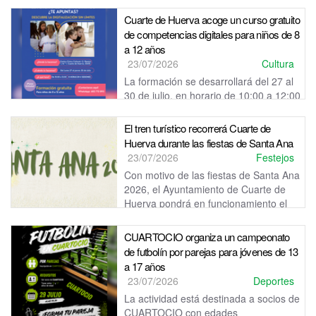
4:30 horas de la madrugada, salvo el domingo, jornada en la
que el reci...
Cuarte de Huerva acoge un curso gratuito
de competencias digitales para niños de 8
a 12 años
23/07/2026
Cultura
La formación se desarrollará del 27 al
30 de julio, en horario de 10:00 a 12:00
horas, en el Centro Cívico Cultural de Cuarte de Huerva.
El tren turístico recorrerá Cuarte de
Huerva durante las fiestas de Santa Ana
23/07/2026
Festejos
Con motivo de las fiestas de Santa Ana
2026, el Ayuntamiento de Cuarte de
Huerva pondrá en funcionamiento el
tren turístico los días 23, 24, 25 y 2...
CUARTOCIO organiza un campeonato
de futbolín por parejas para jóvenes de 13
a 17 años
23/07/2026
Deportes
La actividad está destinada a socios de
CUARTOCIO con edades