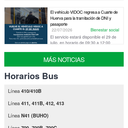
comprendidas entre los 13 y los 17 años. Para participar, será
necesario formar una pa...
El vehículo VIDOC regresa a Cuarte de
Huerva para la tramitación de DNI y
pasaporte
22/07/2026
Bienestar social
El servicio estará disponible el 29 de
julio, en horario de 09:30 a 12:00
horas, con un total de 50 plazas disponibles.
MÁS NOTICIAS
Horarios Bus
Línea
410/410B
Línea
411, 411B, 412, 413
Línea
N41 (BUHO)
Línea
700, 700B, 700C