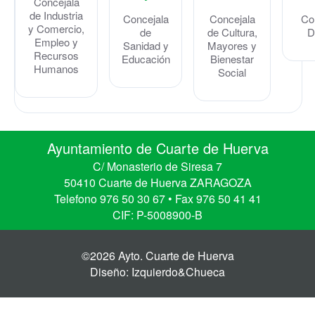
Concejala
de Industria
Concejala
Concejala
Co
y Comercio,
de
de Cultura,
D
Empleo y
Sanidad y
Mayores y
Recursos
Educación
Bienestar
Humanos
Social
Ayuntamiento de Cuarte de Huerva
C/ Monasterio de Siresa 7
50410 Cuarte de Huerva ZARAGOZA
Telefono 976 50 30 67 • Fax 976 50 41 41
CIF: P-5008900-B
©2026 Ayto. Cuarte de Huerva
Diseño: Izquierdo&Chueca