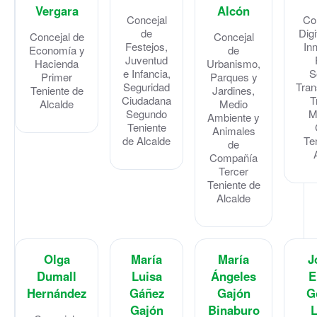
Vergara
Alcón
Concejal
Co
de
Digi
Concejal de
Concejal
Festejos,
In
Economía y
de
Juventud
Hacienda
Urbanismo,
e Infancia,
S
Primer
Parques y
Seguridad
Tran
Teniente de
Jardines,
Ciudadana
T
Alcalde
Medio
Segundo
M
Ambiente y
Teniente
Animales
de Alcalde
Te
de
Compañía
Tercer
Teniente de
Alcalde
Olga
María
María
J
Dumall
Luisa
Ángeles
E
Hernández
Gáñez
Gajón
G
Gajón
Binaburo