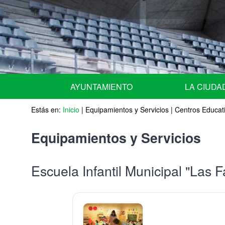
AYUNTAMIENTO
LA CIUDA
Estás en:
URGENTE - NOTICIAS de ULTIMA HORA -
Inicio
|
Equipamientos y Servicios
Situación geográ
|
Centros Educat
Equipo de Gobierno
Historia
Equipamientos y Servicios
Miembros del Pleno por grupos
Escudo
Escuela Infantil Municipal "Las 
Miembros de la Junta de Gobierno Local
Fiestas Patrona
Comisiones Informativas | Comisión Asesora 
Agenda
Nombramiento de representantes de la corpor