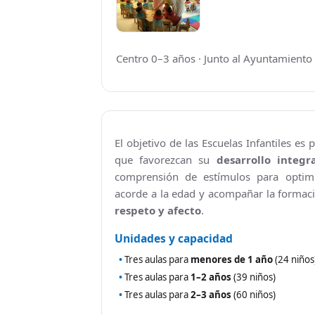
Escuela Infantil Munic
Grupos políticos
Plenos Municipales
Centro 0–3 años · Junto al Ayuntamiento
PMUS - Plan de Movilidad Urbana Sostenible
Urbanismo
El objetivo de las Escuelas Infantiles es
Tablón de anuncios: Ofertas de trabajo y otros
que favorezcan su
desarrollo integr
comprensión de estímulos para optim
Linea Verde - Ayuntamiento de Cuarte de Hue
acorde a la edad y acompañar la formac
Trámites y Servicios
respeto y afecto
.
Unidades y capacidad
Atención al Ciudadano
Tres aulas para
menores de 1 año
(24 niños
Ayuntamiento Online
Tres aulas para
1–2 años
(39 niños)
Tres aulas para
2–3 años
(60 niños)
112 ARAGÓN - ALERTAS