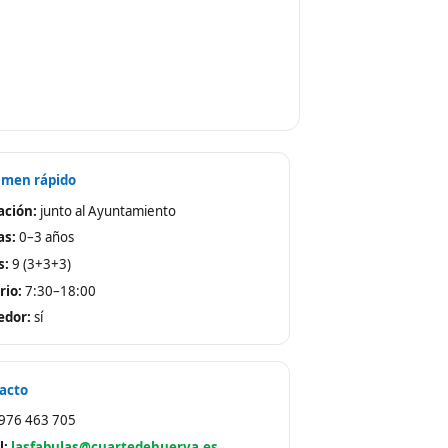
men rápido
ación:
junto al Ayuntamiento
as:
0–3 años
s:
9 (3+3+3)
rio:
7:30–18:00
dor:
sí
al
acto
976 463 705
l:
lasfabulas@cuartedehuerva.es