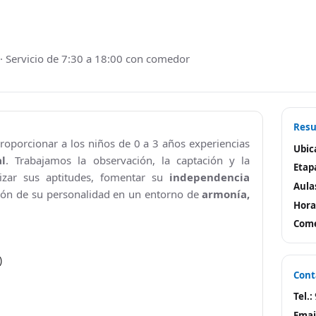
ipal “Las Fábulas”
Consultorio Médico
CUARTOCIO · Espacio Joven
 · Servicio de 7:30 a 18:00 con comedor
Club CdH
Cultura
Resu
 proporcionar a los niños de 0 a 3 años experiencias
.
Deportes
Ubic
al
. Trabajamos la observación, la captación y la
Etap
izar sus aptitudes, fomentar su
independencia
rva
Depuradora, Potabilizadora y Depósitos de Agua
Aula
ión de su personalidad en un entorno de
armonía,
Hora
Directorio de empresas
Come
ACHE, Asociación Corredor del Huerva Empresari
)
Iglesia de Santa Cruz
Cont
Tel.:
Juzgados
Emai