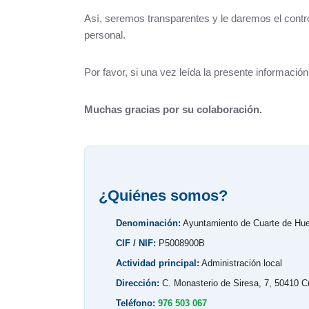
Así, seremos transparentes y le daremos el contro
Grupos políticos
personal.
Plenos Municipales
Por favor, si una vez leída la presente informaci
PMUS - Plan de Movilidad Urbana Sostenible
Muchas gracias por su colaboración.
Urbanismo
Tablón de anuncios: Ofertas de trabajo y otros
Linea Verde - Ayuntamiento de Cuarte de Hue
¿Quiénes somos?
Trámites y Servicios
Denominación:
Ayuntamiento de Cuarte de Hu
Atención al Ciudadano
CIF / NIF:
P5008900B
Actividad principal:
Administración local
Ayuntamiento Online
Dirección:
C. Monasterio de Siresa, 7, 50410 C
112 ARAGÓN - ALERTAS
Teléfono:
976 503 067