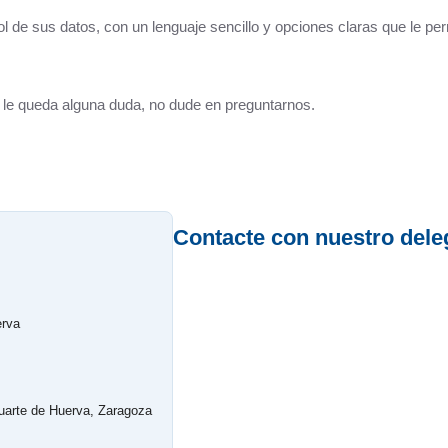
l de sus datos, con un lenguaje sencillo y opciones claras que le pe
Consultorio Médico
CUARTOCIO · Espacio Joven
ón le queda alguna duda, no dude en preguntarnos.
Club CdH
Cultura
.
Deportes
Contacte con nuestro dele
rva
Depuradora, Potabilizadora y Depósitos de Agua
Directorio de empresas
erva
ACHE, Asociación Corredor del Huerva Empresari
Iglesia de Santa Cruz
uarte de Huerva, Zaragoza
Juzgados