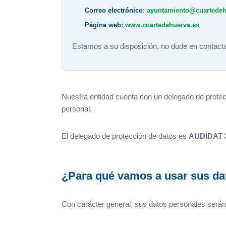
Correo electrónico:
ayuntamiento@cuartedeh
El Tiempo en Cuarte de Huerva
Página web:
www.cuartedehuerva.es
Redes Sociales
Estamos a su disposición, no dude en contacta
Nuestra entidad cuenta con un delegado de protec
personal.
El delegado de protección de datos es
AUDIDAT 
¿Para qué vamos a usar sus da
Con carácter general, sus datos personales serán 