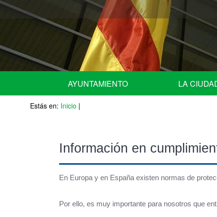
AYUNTAMIENTO
LA CIUDA
Estás en:
URGENTE - NOTICIAS de ULTIMA HORA -
Inicio
|
Situación geográ
Equipo de Gobierno
Historia
Información en cumplimien
Miembros del Pleno por grupos
Escudo
Miembros de la Junta de Gobierno Local
Fiestas Patrona
En Europa y en España existen normas de protecci
Comisiones Informativas | Comisión Asesora 
Agenda
Por ello, es muy importante para nosotros que en
Nombramiento de representantes de la corpor