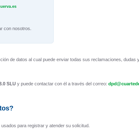
uerva.es
Parque y zonas verdes
Plaza de toros
r con nosotros.
Piscinas Municipales
Policía Local
ción de datos al cual puede enviar todas sus reclamaciones, dudas 
Protección Civil · Agrupación de Voluntarios
Gestión de residuos en el municipio
3.0 SLU
y puede contactar con él a través del correo:
dpd@cuartede
Rincón Solidario
Comarca Central · Servicios Sociales
tos?
Transporte público
usados para registrar y atender su solicitud.