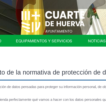
D
EQUIPAMIENTOS Y SERVICIOS
NOTICIAS
fica
Programa de Fiestas
Ayuntamiento
to de la normativa de protección de 
Auditorio
les
Centros Educativos de Cuarte de Huerva
ón de datos pensadas para proteger su información personal, de obl
| Comisión de Cuentas
Centro de Convivencia para Mayores
tienda perfectamente qué vamos a hacer con los datos personales qu
ación en órganos colegiados.
Cementerio Municipal