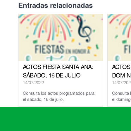
Entradas relacionadas
El Tiempo en Cuarte de Huerva
Redes Sociales
ACTOS FIESTA SANTA ANA:
ACTOS 
SÁBADO, 16 DE JULIO
DOMING
14/07/2022
14/07/202
Consulta los actos programados para
Consulta 
el sábado, 16 de julio.
el domingo