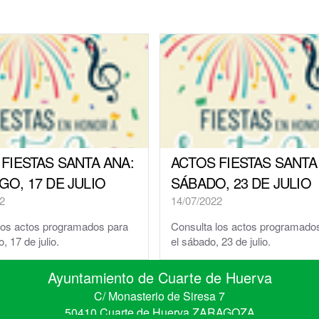
Parque y zonas verdes
Plaza de toros
Piscinas Municipales
Policía Local
Protección Civil · Agrupación de Voluntarios
FIESTAS SANTA ANA:
ACTOS FIESTAS SANTA
Gestión de residuos en el municipio
O, 17 DE JULIO
SÁBADO, 23 DE JULIO
2
14/07/2022
Rincón Solidario
los actos programados para
Consulta los actos programado
Comarca Central · Servicios Sociales
, 17 de julio.
el sábado, 23 de julio.
Transporte público
Ayuntamiento de Cuarte de Huerva
C/ Monasterio de Siresa 7
50410 Cuarte de Huerva ZARAGOZA