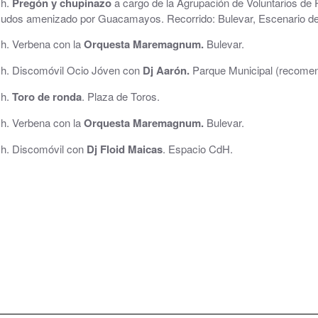
 h.
Pregón y chupinazo
a cargo de la Agrupación de Voluntarios de
udos amenizado por Guacamayos. Recorrido: Bulevar, Escenario del
Consultorio Médico
 h. Verbena con la
Orquesta Maremagnum.
Bulevar.
CUARTOCIO · Espacio Joven
 h. Discomóvil Ocio Jóven con
Dj Aarón.
Parque Municipal (recomen
Club CdH
 h.
Toro de ronda
. Plaza de Toros.
Cultura
 h. Verbena con la
Orquesta Maremagnum.
Bulevar.
 h. Discomóvil con
Dj Floid Maicas
. Espacio CdH.
.
Deportes
rva
Depuradora, Potabilizadora y Depósitos de Agua
Directorio de empresas
ACHE, Asociación Corredor del Huerva Empresari
Iglesia de Santa Cruz
Juzgados