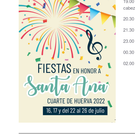
19.00
cabez
Grupos políticos
20.30
Plenos Municipales
21.30
PMUS - Plan de Movilidad Urbana Sostenible
23.00
Urbanismo
00.30
02.00
Tablón de anuncios: Ofertas de trabajo y otros
Linea Verde - Ayuntamiento de Cuarte de Hue
Trámites y Servicios
Atención al Ciudadano
Ayuntamiento Online
112 ARAGÓN - ALERTAS