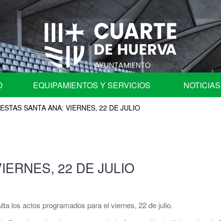
D
EQUIPAMIENTOS Y SERVICIOS
NOTICIAS
fica
ESTAS SANTA ANA: VIERNES, 22 DE JULIO
Programa de Fiestas
Ayuntamiento
Auditorio
IERNES, 22 DE JULIO
les
Centros Educativos de Cuarte de Huerva
| Comisión de Cuentas
Centro de Convivencia para Mayores
ta los actos programados para el viernes, 22 de julio.
ación en órganos colegiados.
Cementerio Municipal