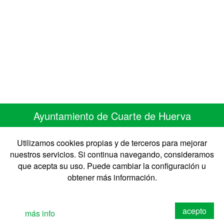
Ayuntamiento de Cuarte de Huerva
C/ Monasterio de Siresa 7
50410 Cuarte de Huerva ZARAGOZA
Utilizamos cookies propias y de terceros para mejorar
Telefono 976 50 30 67 • Fax 976 50 41 41
nuestros servicios. Si continua navegando, consideramos
CIF: P-5008900-B
que acepta su uso. Puede cambiar la configuración u
obtener más información.
©2026 Ayto. Cuarte de Huerva
Diseño: Izquierdo&Chueca
acepto
más info