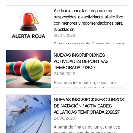
comprendidas entre los 13 y los 17 años. Para participar, será
Alerta roja por altas temperaturas:
necesario formar una pa...
suspendidas las actividades al aire libre
con menores y recomendaciones para
la población
06/07/2026
El Ayuntamiento de Cuarte de Huerva
informa de que mañana permanecerá activa la alerta roja por
NUEVAS INSCRIPCIONES
altas temperaturas, por lo que hace un llamamiento ...
ACTIVIDADES DEPORTIVAS
TEMPORADA 2026/27
24/06/2026
Para más información, consulte el
programa de actividades deportivas y
acuáticas 2026/27 publicado en esta misma web.
NUEVAS INSCRIPCIONES CURSOS
DE NATACIÓN / ACTIVIDADES
ACUÁTICAS TEMPORADA 2026/27
24/06/2026
A partir de finales de junio, una vez
pasado el plazo de renovaciones,