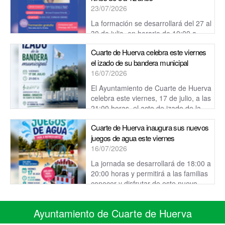
23/07/2026
La formación se desarrollará del 27 al
30 de julio, en horario de 10:00 a
12:00 horas, en el Centro Cívico Cultural de Cuarte de
Cuarte de Huerva celebra este viernes
Huerva.
el izado de su bandera municipal
16/07/2026
El Ayuntamiento de Cuarte de Huerva
celebra este viernes, 17 de julio, a las
21:00 horas, el acto de izado de la
bandera municipal.
Cuarte de Huerva inaugura sus nuevos
juegos de agua este viernes
16/07/2026
La jornada se desarrollará de 18:00 a
20:00 horas y permitirá a las familias
conocer y disfrutar de este nuevo
espacio, pensado para refrescarse y ...
Ayuntamiento de Cuarte de Huerva