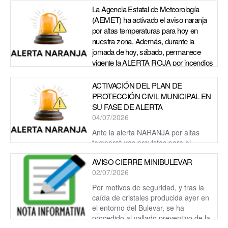
mantiene activado el Plan Municipal de Protección Civil en
La Agencia Estatal de Meteorología
fase de alerta ante la alerta roja por riesgo de inc...
(AEMET) ha activado el aviso naranja
por altas temperaturas para hoy en
nuestra zona. Además, durante la
jornada de hoy, sábado, permanece
vigente la ALERTA ROJA por incendios
forestales.
06/07/2026
ACTIVACIÓN DEL PLAN DE
PROTECCIÓN CIVIL MUNICIPAL EN
La Agencia Estatal de Meteorología (AEMET) ha activado el
SU FASE DE ALERTA
aviso naranja por altas temperaturas para hoy en nuestra
04/07/2026
zona. Además, permanece vigente ...
Ante la alerta NARANJA por altas
temperaturas previstas para el
domingo 5 de julio, el Ayuntamiento mantiene su Plan de
AVISO CIERRE MINIBULEVAR
Protección Civil en fase de...
02/07/2026
Por motivos de seguridad, y tras la
caída de cristales producida ayer en
el entorno del Bulevar, se ha
procedido al vallado preventivo de la