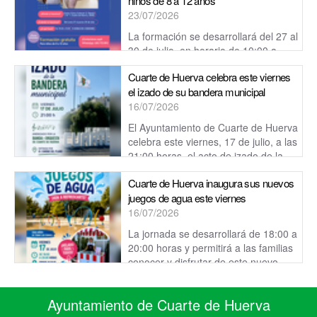
niños de 8 a 12 años
23/07/2026
La formación se desarrollará del 27 al
30 de julio, en horario de 10:00 a
12:00 horas, en el Centro Cívico Cultural de Cuarte de
Cuarte de Huerva celebra este viernes
Huerva.
el izado de su bandera municipal
16/07/2026
El Ayuntamiento de Cuarte de Huerva
celebra este viernes, 17 de julio, a las
21:00 horas, el acto de izado de la
bandera municipal.
Cuarte de Huerva inaugura sus nuevos
juegos de agua este viernes
16/07/2026
La jornada se desarrollará de 18:00 a
20:00 horas y permitirá a las familias
conocer y disfrutar de este nuevo
espacio, pensado para refrescarse y ...
Ayuntamiento de Cuarte de Huerva