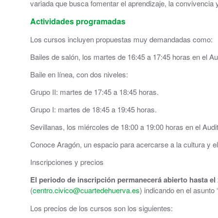
variada que busca fomentar el aprendizaje, la convivencia y 
Grupos políticos
Actividades programadas
Plenos Municipales
Los cursos incluyen propuestas muy demandadas como:
Bailes de salón, los martes de 16:45 a 17:45 horas en el Aud
PMUS - Plan de Movilidad Urbana Sostenible
Baile en línea, con dos niveles:
Urbanismo
Grupo II: martes de 17:45 a 18:45 horas.
Tablón de anuncios: Ofertas de trabajo y otros
Grupo I: martes de 18:45 a 19:45 horas.
Linea Verde - Ayuntamiento de Cuarte de Hue
Sevillanas, los miércoles de 18:00 a 19:00 horas en el Audi
Conoce Aragón, un espacio para acercarse a la cultura y e
Trámites y Servicios
Inscripciones y precios
Atención al Ciudadano
El periodo de inscripción permanecerá abierto hasta el
Ayuntamiento Online
(
centro.civico@cuartedehuerva.es
) indicando en el asunto
Los precios de los cursos son los siguientes:
112 ARAGÓN - ALERTAS