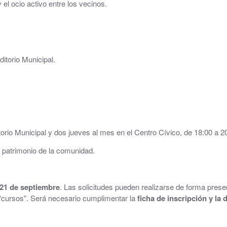
el ocio activo entre los vecinos.
Consultorio Médico
CUARTOCIO · Espacio Joven
itorio Municipal.
Club CdH
Cultura
.
Deportes
rva
Depuradora, Potabilizadora y Depósitos de Agua
torio Municipal y dos jueves al mes en el Centro Cívico, de 18:00 a 2
l patrimonio de la comunidad.
Directorio de empresas
ACHE, Asociación Corredor del Huerva Empresari
 21 de septiembre
. Las solicitudes pueden realizarse de forma presen
Iglesia de Santa Cruz
 “cursos”. Será necesario cumplimentar la
ficha de inscripción y la 
Juzgados