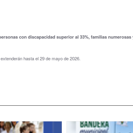
Parque y zonas verdes
Plaza de toros
Piscinas Municipales
personas con discapacidad superior al 33%, familias numerosas 
Policía Local
 extenderán hasta el 29 de mayo de 2026.
Protección Civil · Agrupación de Voluntarios
Gestión de residuos en el municipio
Rincón Solidario
Comarca Central · Servicios Sociales
Transporte público