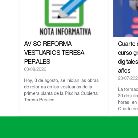
AVISO REFORMA
Cuarte 
VESTUARIOS TERESA
curso g
PERALES
digitale
03/08/2026
años
23/07/202
Hoy, 3 de agosto, se inician las obras
de reforma en los vestuarios de la
La formaci
primera planta de la Piscina Cubierta
30 de juli
Teresa Perales.
horas, en 
Cuarte de