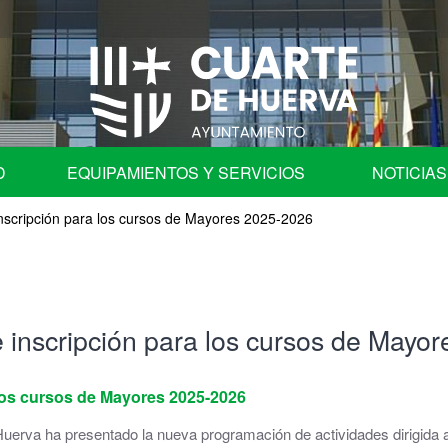
D
EQUIPAMIENTOS Y SERVICIOS
NOTICIAS
inscripción para los cursos de Mayores 2025-2026
fica
Programa de Fiestas
Ayuntamiento
Auditorio
e inscripción para los cursos de Mayo
les
Centros Educativos de Cuarte de Huerva
| Comisión de Cuentas
Centro de Convivencia para Mayores
 los cursos de Mayores 2025-2026
erva ha presentado la nueva programación de actividades dirigida a 
ación en órganos colegiados.
Cementerio Municipal