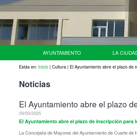
AYUNTAMIENTO
LA CIUDA
Estás en:
URGENTE - NOTICIAS de ULTIMA HORA -
Inicio
|
Cultura
|
El Ayuntamiento abre el plazo de 
Situación geográ
Equipo de Gobierno
Historia
Noticias
Miembros del Pleno por grupos
Escudo
El Ayuntamiento abre el plazo d
Miembros de la Junta de Gobierno Local
Fiestas Patrona
09/09/2025
Comisiones Informativas | Comisión Asesora 
Agenda
El Ayuntamiento abre el plazo de inscripción para
La Concejalía de Mayores del Ayuntamiento de Cuarte de Hu
Nombramiento de representantes de la corpor