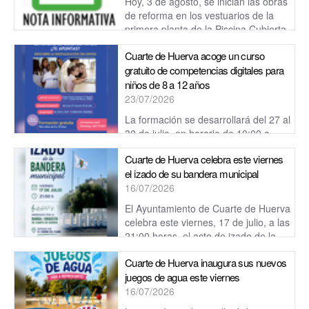
Hoy, 3 de agosto, se inician las obras
de reforma en los vestuarios de la
primera planta de la Piscina Cubierta
Teresa Perales.
Cuarte de Huerva acoge un curso
gratuito de competencias digitales para
niños de 8 a 12 años
23/07/2026
La formación se desarrollará del 27 al
30 de julio, en horario de 10:00 a
12:00 horas, en el Centro Cívico Cultural de Cuarte de
Cuarte de Huerva celebra este viernes
Huerva.
el izado de su bandera municipal
16/07/2026
El Ayuntamiento de Cuarte de Huerva
celebra este viernes, 17 de julio, a las
21:00 horas, el acto de izado de la
bandera municipal.
Cuarte de Huerva inaugura sus nuevos
juegos de agua este viernes
16/07/2026