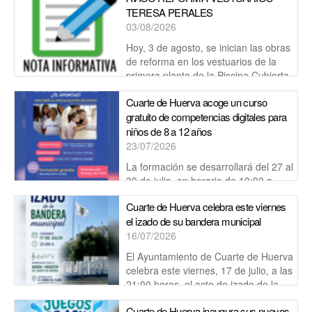
TERESA PERALES
03/08/2026
Hoy, 3 de agosto, se inician las obras
de reforma en los vestuarios de la
primera planta de la Piscina Cubierta
Teresa Perales.
Cuarte de Huerva acoge un curso
gratuito de competencias digitales para
niños de 8 a 12 años
23/07/2026
La formación se desarrollará del 27 al
30 de julio, en horario de 10:00 a
12:00 horas, en el Centro Cívico Cultural de Cuarte de
Cuarte de Huerva celebra este viernes
Huerva.
el izado de su bandera municipal
16/07/2026
El Ayuntamiento de Cuarte de Huerva
celebra este viernes, 17 de julio, a las
21:00 horas, el acto de izado de la
bandera municipal.
Cuarte de Huerva inaugura sus nuevos