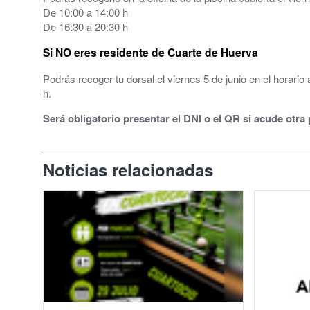
De 10:00 a 14:00 h
Grupos políticos
De 16:30 a 20:30 h
Si NO eres residente de Cuarte de Huerva
Plenos Municipales
Podrás recoger tu dorsal el viernes 5 de junio en el horario
PMUS - Plan de Movilidad Urbana Sostenible
h.
Urbanismo
Será obligatorio presentar el DNI o el QR si acude otr
Tablón de anuncios: Ofertas de trabajo y otros
Noticias relacionadas
Linea Verde - Ayuntamiento de Cuarte de Hue
Trámites y Servicios
Atención al Ciudadano
Ayuntamiento Online
112 ARAGÓN - ALERTAS