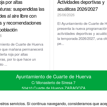
oja por altas
Actividades deportivas y
Parque y zonas verdes
turas: suspendidas las
acuáticas 2026/2027
des al aire libre con
25/06/2026
Plaza de toros
s y recomendaciones
El Ayuntamiento de Cuarte de 
Piscinas Municipales
presenta la nueva programació
población
actividades deportivas y acuáti
6
Policía Local
la temporada 2026/2027, una of
pe...
miento de Cuarte de Huerva
Protección Civil · Agrupación de Voluntarios
de que mañana permanecerá
lerta roja por altas
Gestión de residuos en el municipio
ras, por lo que hace un
o ...
Rincón Solidario
Ayuntamiento de Cuarte de Huerva
Comarca Central · Servicios Sociales
C/ Monasterio de Siresa 7
50410 Cuarte de Huerva ZARAGOZA
Transporte público
Telefono 976 50 30 67 • Fax 976 50 41 41
CIF: P-5008900-B
uestros servicios. Si continua navegando, consideramos que ace