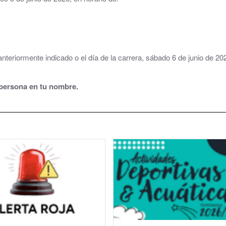
Consultorio Médico
CUARTOCIO · Espacio Joven
 anteriormente indicado o el día de la carrera, sábado 6 de junio de 
Club CdH
Cultura
a persona en tu nombre.
.
Deportes
rva
Depuradora, Potabilizadora y Depósitos de Agua
Directorio de empresas
ACHE, Asociación Corredor del Huerva Empresari
Iglesia de Santa Cruz
Juzgados