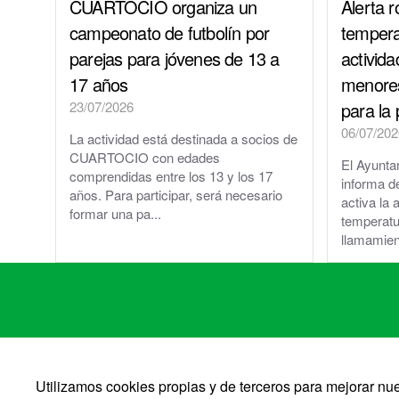
CUARTOCIO organiza un
Alerta r
El Tiempo en Cuarte de Huerva
campeonato de futbolín por
tempera
parejas para jóvenes de 13 a
activida
Redes Sociales
17 años
menore
23/07/2026
para la 
06/07/202
La actividad está destinada a socios de
CUARTOCIO con edades
El Ayunta
comprendidas entre los 13 y los 17
informa 
años. Para participar, será necesario
activa la a
formar una pa...
temperatu
llamamient
Utilizamos cookies propias y de terceros para mejorar n