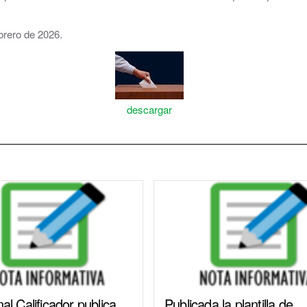
Parque y zonas verdes
ebrero de 2026.
Plaza de toros
Piscinas Municipales
Policía Local
descargar
Protección Civil · Agrupación de Voluntarios
Gestión de residuos en el municipio
Rincón Solidario
Comarca Central · Servicios Sociales
Transporte público
nal Calificador publica
Publicada la plantilla de