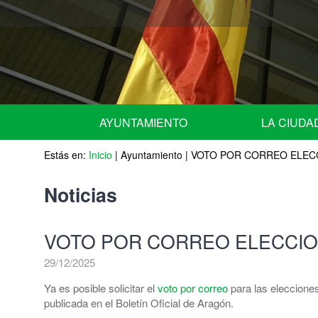
AYUNTAMIENTO
LA CIUDA
Estás en:
URGENTE - NOTICIAS de ULTIMA HORA -
Inicio
|
Ayuntamiento
|
VOTO POR CORREO ELEC
Situación geográ
Equipo de Gobierno
Historia
Noticias
Miembros del Pleno por grupos
Escudo
VOTO POR CORREO ELECCI
Miembros de la Junta de Gobierno Local
Fiestas Patrona
29/12/2025
Comisiones Informativas | Comisión Asesora 
Agenda
Ya es posible solicitar el
voto por correo
para las eleccione
publicada en el Boletín Oficial de Aragón.
Nombramiento de representantes de la corpor