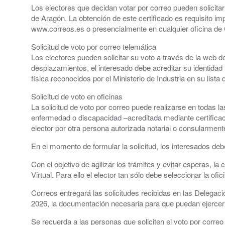
Los electores que decidan votar por correo pueden solicita
Grupos políticos
de Aragón. La obtención de este certificado es requisito im
www.correos.es o presencialmente en cualquier oficina de
Plenos Municipales
Solicitud de voto por correo telemática
Los electores pueden solicitar su voto a través de la web d
PMUS - Plan de Movilidad Urbana Sostenible
desplazamientos, el interesado debe acreditar su identidad
física reconocidos por el Ministerio de Industria en su list
Urbanismo
Solicitud de voto en oficinas
Tablón de anuncios: Ofertas de trabajo y otros
La solicitud de voto por correo puede realizarse en todas 
enfermedad o discapacidad –acreditada mediante certificaci
elector por otra persona autorizada notarial o consularment
Linea Verde - Ayuntamiento de Cuarte de Hue
En el momento de formular la solicitud, los interesados deb
Trámites y Servicios
Con el objetivo de agilizar los trámites y evitar esperas, la
Atención al Ciudadano
Virtual. Para ello el elector tan sólo debe seleccionar la ofi
Correos entregará las solicitudes recibidas en las Delegacio
Ayuntamiento Online
2026, la documentación necesaria para que puedan ejercer 
112 ARAGÓN - ALERTAS
Se recuerda a las personas que soliciten el voto por correo 