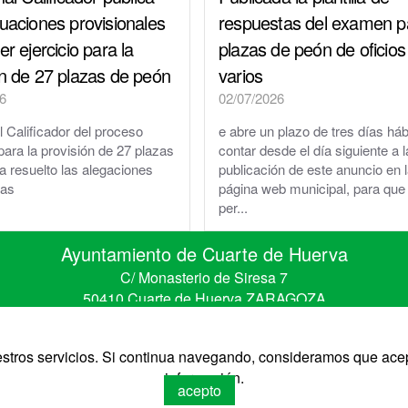
tuaciones provisionales
respuestas del examen p
er ejercicio para la
plazas de peón de oficios
ón de 27 plazas de peón
varios
6
02/07/2026
l Calificador del proceso
e abre un plazo de tres días háb
para la provisión de 27 plazas
contar desde el día siguiente a l
a resuelto las alegaciones
publicación de este anuncio en 
das
página web municipal, para que 
per...
Ayuntamiento de Cuarte de Huerva
C/ Monasterio de Siresa 7
50410 Cuarte de Huerva ZARAGOZA
Telefono 976 50 30 67 • Fax 976 50 41 41
CIF: P-5008900-B
uestros servicios. Si continua navegando, consideramos que ace
información.
acepto
de Huerva
Diseño: Iz