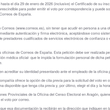
r hasta el día 29 de enero de 2026 (inclusive) el Certificado de su i
Consultorio Médico
prescindible para poder emitir el voto por correspondencia y puede sol
 Correos de España.
CUARTOCIO · Espacio Joven
e Correos (www.correos.es), sin tener que acudir en persona a una ofi
Club CdH
 mediante autenticación y firma electrónica, aceptándose como sistem
a de prestadores cualificados de servicios electrónicos de confianza o 
Cultura
.
Deportes
las oficinas de Correos de España. Esta petición debe ser realizada p
ón médica oficial- que le impida la formulación personal de dicha p
e.
rva
Depuradora, Potabilizadora y Depósitos de Agua
en acreditar su identidad presentando ante el empleado de la oficina p
Directorio de empresas
 compañía ofrece la opción de cita previa para la solicitud del voto en 
ACHE, Asociación Corredor del Huerva Empresari
cina disponible que tenga cita previa y, por último, elegir el día y la 
nes Provinciales de la Oficina del Censo Electoral en Aragón, quienes
Iglesia de Santa Cruz
el voto por correo.
Juzgados
que esa documentación la recibirán en la dirección que indiquen en la 