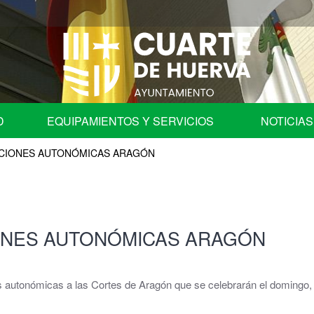
D
EQUIPAMIENTOS Y SERVICIOS
NOTICIAS
CIONES AUTONÓMICAS ARAGÓN
fica
Programa de Fiestas
Ayuntamiento
Auditorio
ONES AUTONÓMICAS ARAGÓN
les
Centros Educativos de Cuarte de Huerva
| Comisión de Cuentas
Centro de Convivencia para Mayores
s autonómicas a las Cortes de Aragón que se celebrarán el domingo, 
ación en órganos colegiados.
Cementerio Municipal