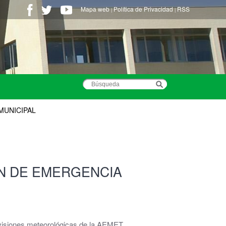
Mapa web
Política de Privacidad
RSS
|
|
 MUNICIPAL
PLAN DE EMERGENCIA
visiones meteorológicas de la AEMET.