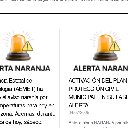
Consultorio Médico
CUARTOCIO · Espacio Joven
Club CdH
Cultura
.
Deportes
rva
Depuradora, Potabilizadora y Depósitos de Agua
cia Estatal de
ACTIVACIÓN DEL PLAN
Directorio de empresas
ología (AEMET) ha
PROTECCIÓN CIVIL
 el aviso naranja por
MUNICIPAL EN SU FAS
ACHE, Asociación Corredor del Huerva Empresari
emperaturas para hoy en
ALERTA
Iglesia de Santa Cruz
 zona. Además, durante
04/07/2026
ada de hoy, sábado,
Ante la alerta NARANJA por alt
Juzgados