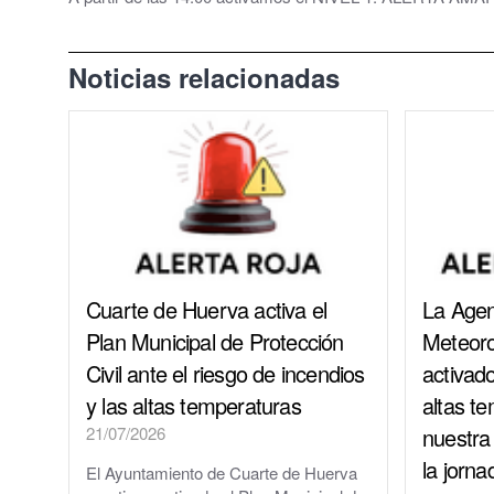
Grupos políticos
Noticias relacionadas
Plenos Municipales
PMUS - Plan de Movilidad Urbana Sostenible
Urbanismo
Tablón de anuncios: Ofertas de trabajo y otros
Linea Verde - Ayuntamiento de Cuarte de Hue
Cuarte de Huerva activa el
La Agen
Trámites y Servicios
Plan Municipal de Protección
Meteor
Civil ante el riesgo de incendios
activado
Atención al Ciudadano
y las altas temperaturas
altas t
Ayuntamiento Online
21/07/2026
nuestra
la jorn
El Ayuntamiento de Cuarte de Huerva
112 ARAGÓN - ALERTAS