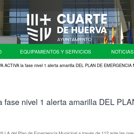
D
EQUIPAMIENTOS Y SERVICIOS
NOTICIAS
ACTIVA la fase nivel 1 alerta amarilla DEL PLAN DE EMERGENCIA
fica
Programa de Fiestas
Ayuntamiento
Auditorio
fase nivel 1 alerta amarilla DEL 
les
Centros Educativos de Cuarte de Huerva
| Comisión de Cuentas
Centro de Convivencia para Mayores
ación en órganos colegiados.
Cementerio Municipal
LLA del Plan de Emergencia Municipal a través de 112 ante las pre