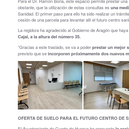
Para el Dr. Ramón Boria, este espacio permite prestar una
obstante, que la utilización de estas consultas es
una medi
El Tiempo en Cuarte de Huerva
Sanidad. El primer paso para ello ha sido realizar un trámi
cesión de una parcela para levantar allí el futuro centro sani
Redes Sociales
La regidora ha agradecido al Gobierno de Aragón que haya p
Cajal, a la altura del número 35.
“Gracias a este traslado, se va a poder
prestar un mejor s
previsto que se
incorporen próximamente dos nuevos mé
OFERTA DE SUELO PARA EL FUTURO CENTRO DE 
El Ayuntamiento de Cuarte de Huerva ha propuesto
la cesi