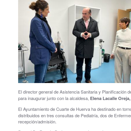
Grupos políticos
Plenos Municipales
PMUS - Plan de Movilidad Urbana Sostenible
Urbanismo
Tablón de anuncios: Ofertas de trabajo y otros
Linea Verde - Ayuntamiento de Cuarte de Hue
Trámites y Servicios
El director general de Asistencia Sanitaria y Planificació
para inaugurar junto con la alcaldesa,
Elena Lacalle Oreja
Atención al Ciudadano
El Ayuntamiento de Cuarte de Huerva ha destinado en torn
Ayuntamiento Online
distribuidos en tres consultas de Pediatría, dos de Enferm
recepción/admisión.
112 ARAGÓN - ALERTAS