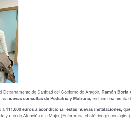
Consultorio Médico
CUARTOCIO · Espacio Joven
Club CdH
Cultura
.
Deportes
rva
Depuradora, Potabilizadora y Depósitos de Agua
Directorio de empresas
n del Departamento de Sanidad del Gobierno de Aragón,
Ramón Boria A
,
las
nuevas consultas de Pediatría y Matrona,
en funcionamiento d
ACHE, Asociación Corredor del Huerva Empresari
o a
111.000 euros a acondicionar estas nuevas instalaciones,
que 
Iglesia de Santa Cruz
ería y una de Atención a la Mujer (Enfermería obstétrico-ginecológica
Juzgados