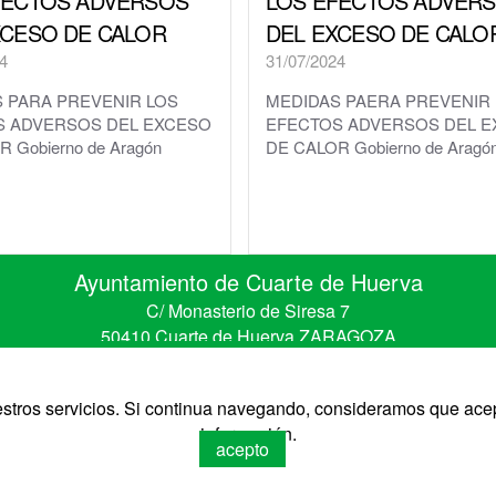
FECTOS ADVERSOS
LOS EFECTOS ADVER
XCESO DE CALOR
DEL EXCESO DE CALO
4
31/07/2024
 PARA PREVENIR LOS
MEDIDAS PAERA PREVENIR
S ADVERSOS DEL EXCESO
EFECTOS ADVERSOS DEL 
 Gobierno de Aragón
DE CALOR Gobierno de Aragó
Ayuntamiento de Cuarte de Huerva
C/ Monasterio de Siresa 7
50410 Cuarte de Huerva ZARAGOZA
Telefono 976 50 30 67 • Fax 976 50 41 41
CIF: P-5008900-B
uestros servicios. Si continua navegando, consideramos que ace
información.
acepto
de Huerva
Diseño: Iz