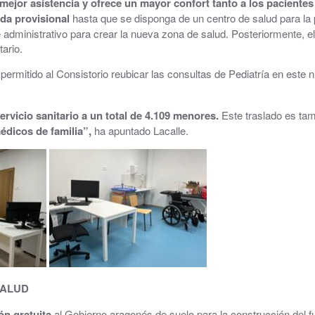
mejor asistencia y ofrece un mayor confort tanto a los paciente
da provisional
hasta que se disponga de un centro de salud para la 
Parque y zonas verdes
te administrativo para crear la nueva zona de salud. Posteriormente, e
tario.
Plaza de toros
ermitido al Consistorio reubicar las consultas de Pediatría en este 
Piscinas Municipales
Policía Local
ervicio sanitario a un total de 4.109 menores.
Este traslado es tam
dicos de familia”,
ha apuntado Lacalle.
Protección Civil · Agrupación de Voluntarios
Gestión de residuos en el municipio
Rincón Solidario
Comarca Central · Servicios Sociales
Transporte público
SALUD
ón gratuita
al Gobierno aragonés de suelo para la construcción del f