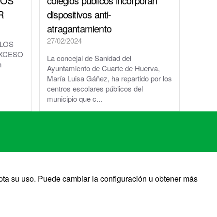
SOS
colegios públicos incorporan
R
dispositivos anti-
atragantamiento
27/02/2024
 LOS
EXCESO
La concejal de Sanidad del
n
Ayuntamiento de Cuarte de Huerva,
María Luisa Gáñez, ha repartido por los
centros escolares públicos del
municipio que c...
pta su uso. Puede cambiar la configuración u obtener más
quierdo&Chueca