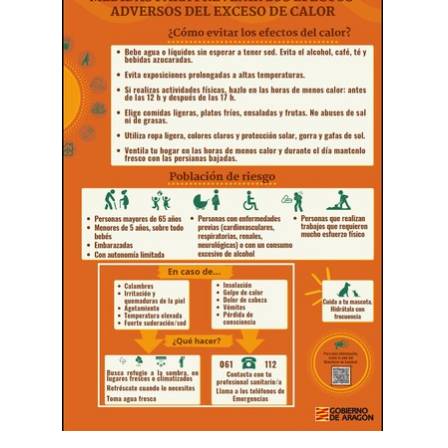
Grupos políticos
Plenos Municipales
PMUS - Plan de Movilidad Urbana Sostenible
Urbanismo
Tablón de anuncios: Ofertas de trabajo y otros
Linea Verde - Ayuntamiento de Cuarte de Hue
Trámites y Servicios
Atención al Ciudadano
Ayuntamiento Online
112 ARAGÓN - ALERTAS