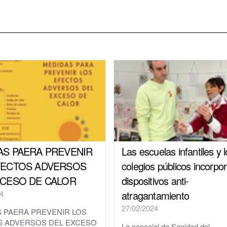
Parque y zonas verdes
Plaza de toros
Piscinas Municipales
Policía Local
Protección Civil · Agrupación de Voluntarios
Gestión de residuos en el municipio
Rincón Solidario
AS PAERA PREVENIR
Las escuelas infantiles y 
FECTOS ADVERSOS
colegios públicos incorpo
Comarca Central · Servicios Sociales
XCESO DE CALOR
dispositivos anti-
Transporte público
4
atragantamiento
27/02/2024
 PAERA PREVENIR LOS
S ADVERSOS DEL EXCESO
La concejal de Sanidad del