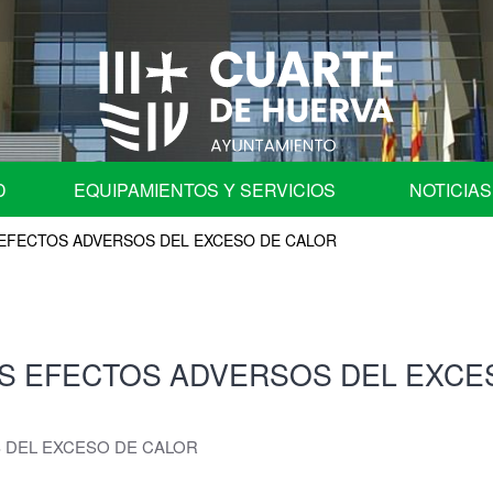
D
EQUIPAMIENTOS Y SERVICIOS
NOTICIAS
 EFECTOS ADVERSOS DEL EXCESO DE CALOR
fica
Programa de Fiestas
Ayuntamiento
Auditorio
OS EFECTOS ADVERSOS DEL EXCE
les
Centros Educativos de Cuarte de Huerva
| Comisión de Cuentas
Centro de Convivencia para Mayores
 DEL EXCESO DE CALOR
ación en órganos colegiados.
Cementerio Municipal